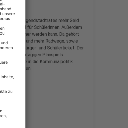
everkusener Jugendstadtrates mehr Geld
iene-Artikel für Schülerinnen. Außerdem
limafreundlicher werden kann. Da gehört
dazu, bessere und mehr Radwege, sowie
günstigeres Bürger- und Schülerticket. Der
rm eines dreitägigen Planspiels
üler Einblicke in die Kommunalpolitik
ehen mitzuwirken.