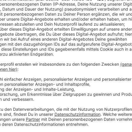
Anzeige
Unter anderem fordern die jungen Mitglieder des L
für Sozialpädagoginnen und -pädagogen und mehr Hyg
haben sie viele Ideen mitgebracht, wie Leverkusen k
eine zentrale Heizungsschaltung für Schulgebäude 
der Ausbau der öffentlichen Verkehrsmittel und ein 
Jugendstadtrat hat dieses Jahr zum ersten Mal in Fo
stattgefunden. Ziel ist es, dass Schülerinnen und Sch
kriegen und lernen, wie es ist, aktiv am Stadtgesch
Anzeige
Weitere Meldungen aus Leverkusen
Anzeige