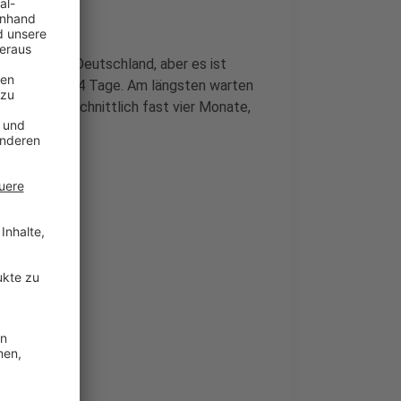
lsten 30 in Deutschland, aber es ist
s nur knapp 34 Tage. Am längsten warten
rung, durchschnittlich fast vier Monate,
n geht.
h nachts