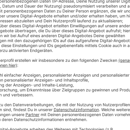
Anzeige
Damit gehört das Finanzamt hier weiter zu den schnel
deutlich langsamer geworden. Letztes Jahr waren e
die Menschen übrigens in Hameln auf ihre Steuererklä
während es in Herne mit nur 30 Tagen am schnellste
Hier kriegt ihr weitere Infos zu dem Ranking.
Anzeige
Weitere Meldungen aus Leverkusen
Anzeige
Stadt rät wegen Brückensperrung zu Homeoffice
Rohrbruch in Schlebusch beschäftigt Techniker auc