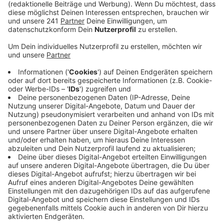
Veröffentlicht:
Dienstag, 09.05.2023 05:45
Anzeige
Über 110 Interessenten hätten sich bereits gemeldet,
21 Führerscheine wurden allein in der ersten Woche
umgetauscht. Das zeige, dass das Angebot
wesentlich attraktiver sei als sein Vorgänger, so die
Stadt. Bisher konnten Senioren, die ihren Führerschein
abgeben, einen 25-Euro-Gutschein der Wupsi
bekommen. Das haben seit 2020 insgesamt 18
Menschen in Anspruch genommen.
Anzeige
Weitere Meldungen aus Leverkusen