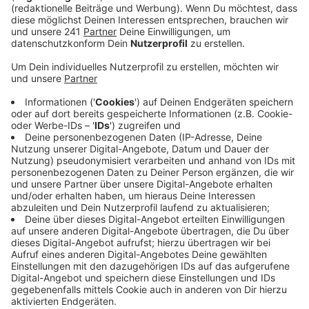
Veröffentlicht:
Freitag, 18.07.2025 06:14
Anzeige
Der Austausch beginnt im September. Damit für die
Jugendlichen aber bei uns noch ein Schulplatz
gefunden werden kann, sollte so schnell wie möglich
eine Gastfamilie gefunden werden. Als Gastfamilie
können sich alle bewerben, ob Alleinerziehend,
Patchwork, Regenbogenfamilie oder Paar ohne Kinder,
heißt es von den Organisatoren. Außerdem wird jeder
Gastfamilie eine Ansprechperson vor Ort zur
Verfügung gestellt. Alle Infos zur Bewerbung und zum
Ablauf
findet ihr hier
Anzeige