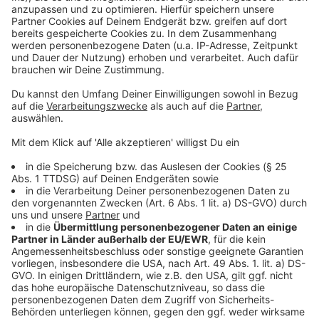
Anzeige
Infoveranstaltung: Hochwasserschutz in
Leverkusen
Leverkusener SPD unterstützt Bayer-04-Campus
in Monheim
Leverkusen: Bayer-Konzern meldet starkes
Quartal
Anzeige
Anzeige