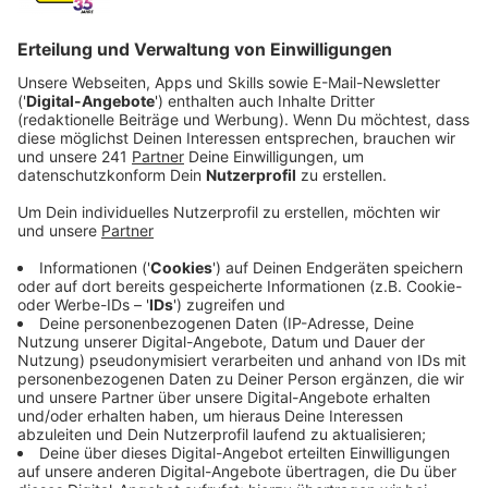
Anzeige
Weniger Rente für Senioren
Anzeige
Weniger als 400 Euro Rente oder gar keine – für die
meisten Menschen, die in Deutschland die sogenannte
Grundsicherung im Alter beziehen, ist das Geld
überlebenswichtig. Auch in unserer Stadt wächst mit
jedem Jahr die Zahl der Menschen über 66, die
Grundsicherung beziehen. Im Jahr 2024 waren es 5,3
Prozent in der Altersklasse, und damit anderthalb
Prozent mehr als noch vor zehn Jahren.
Anzeige