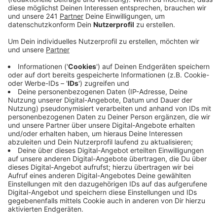
Dabei sollen eben Mädchen Berufe kennenlernen, in
denen vor allem Männer arbeiten und umgekehrt. Unter
anderem machen in diesem Jahr das Klinikum, die
Wupsi, die Sparkasse oder die Kita Friedrich-Ebert-
Straße bei dem Tag mit. Die Anmeldefristen laufen je
nach Betrieb schon diese Woche ab.
Hier findet ihr eine Übersicht über die Angebote für
den
Girls Day
und hier für den
Boys Day
. Und hier das
Angebot von der
Sparkasse Leverkusen
.
Anzeige
Weitere Meldungen aus Leverkusen
Anzeige