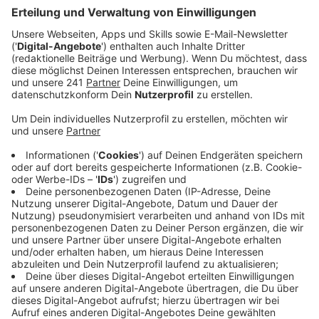
Anzeige
Ziel der Flüge ist es, mögliche Schäden frühzeitig zu
erkennen, um diese im Anschluss zu reparieren. Neben
den Piloten fliegen zwei Amprion-Mitarbeitende mit,
die die Leitung auf mögliche Seilschäden, defekte
Isolatoren oder mögliche Gefahren durch
nahwachsende Bäume kontrollieren.
Anzeige
Bodenkontrollen und Kunstflüge
Anzeige