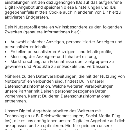
Neben der Kontrolle aus der Luft gibt es auch
regelmäßig Kontrollen am Boden, bei denen die
Stromleitungen abgelaufen werden. Für die Piloten ist
die sogenannte Leitungsbefliegung immer wieder eine
Herausforderung, da sie zum Teil in niedriger Flughöhe
sehr nah an die Masten und Leitungen heranfliegen
müssen.
Anzeige
Mehr News aus Leverkusen
Anzeige
Ärger um Wahlplakate in Leverkusen: Gericht
entschiedet
Neue Sperrungen auf Europaring in Leverkusen-