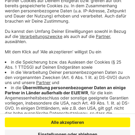
Opladen
Brand durch falsch entsorgte Batterie: AVEA warnt vor
Gefahr
Anzeige
Anzeige
Anzeige
Anzeige