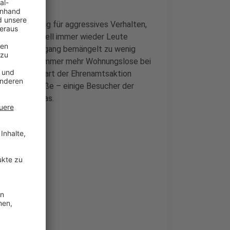
sorgen häufig für aggressives Verhalten,
 müssten aktuell immer wieder Leute
en. Der Kältegang bemängelt zu wenig
s gebe auch immer mehr Wohnungslose bei
e wie zum Start der Ehrenamtsaktion
uf der Straße – einige Besucher der
tet die Caritas.
erden?