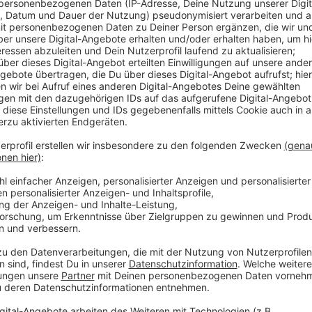
Die psychischen Probleme bei vielen Wohnungslosen 
erklärt die Caritas. Aus dem Tagestreff in Wiesdorf
verwiesen werden, um die Mitarbeitenden zu schütz
Angebote und Unterbringungsmöglichkeiten, denn e
uns – geschätzt kämen aktuell etwa doppelt so viel
2018. Außerdem landen immer mehr junge Menschen a
Notschlafstelle seien erst achtzehn Jahre alt, berich
Anzeige
Weitere Meldungen aus Leverkusen
Anzeige
Wenig Mehrweg in Leverkusener Restaurants
Kann der Autobahnausbau in Leverkusen gestoppt w