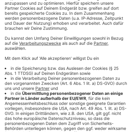
Mehr Meldungen aus Leverkusen:
Anzeige
Stadt Leverkusen will Kaufhof-Gebäude kaufen
Wohnwagenbrand in Leverkusen-Küppersteg gelöscht
Leverkusen Schlusslicht bei öffentlichen Ladesäulen
Anzeige
Anzeige