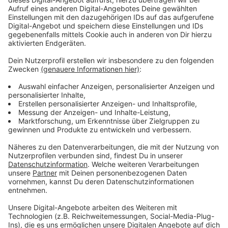
Die Termine in der Übersicht:
Anzeige
Dienstag, 14.11.2023: Lise-Meitner-Gymnasium,
Am Stadtpark 50, 51373 Leverkusen
Mittwoch, 15.11.2023: Ratssaal,
Verwaltungsgebäude Goetheplatz, Goetheplatz
1-4, 51379 Leverkusen
Donnerstag, 16.11.2023: Sekundarschule, Aula,
Neukronenberger Str. 81, 51381 Leverkusen
Die Veranstaltungen beginnen um 19.00 Uhr und enden
um ca. 21.00 Uhr. Eine vorherige Anmeldung ist nicht
notwendig.
Anzeige