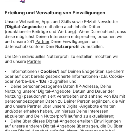
Veröffentlicht:
Dienstag, 14.11.2023 06:44
Anzeige
Davon gibt es insgesamt sechs: Von der Haupt- und
Realschule, über die Sekundar- und Gesamtschule bis
hin zum Gymnasium und das Berufskolleg. Alle Infos
dazu stellt die Stadt heute bei einer
Auftaktveranstaltung im Lise-Meitner Gymnasium in
Wiesdorf vor. Los geht’s um 19 Uhr – eine Anmeldung
ist nicht nötig. Weitere Infoabende zum Thema gibt es
auch Mittwoch und Donnerstag.
Anzeige