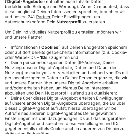
Anzeige
Die Fahrraddemo „Kidical Mass“ hat am Sonntag (22.
September 2024) viele Menschen auf die Straßen von
Leverkusen gelockt. Ihr Ziel: ein Zeichen für sichere
Schul- und Radwege setzen. Breite Gehwege und
sichere Fahrradwege sind dringend nötig, betonen die
Veranstalter. Die Stadt Leverkusen habe hier
erheblichen Nachholbedarf. Fast 400 Teilnehmer
starteten deshalb am 22. September 2024 an vier
verschiedenen Orten – darunter die Thomas-Morus-
Schule in Schlebusch und der Opladener Marktplatz.
Der Abschluss fand im Neulandpark statt, wo
anschließend ein Kinderfest begann.
Anzeige