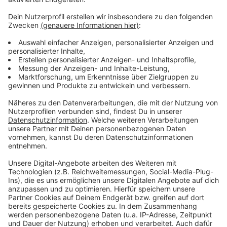
Weitere Meldungen aus Leverkusen
Anzeige
Leverkusen: Brand in Wiesdorf - möglicherweise
Brandstiftung
Medikamentenengpässe in Leverkusens Apotheken
Greenpeace-Analyse zeigt: mehr Mikroplastik im Rhein
Anzeige
Anzeige