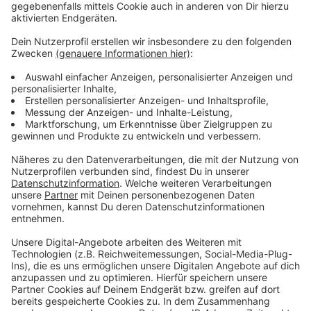
Anlaufstellen in unserer Stadt.
Die Karte dafür findet
ihr hier.
Anzeige
Weitere Meldungen aus Leverkusen
Anzeige
Leverkusen und das Haushaltsproblem: So geht es
weiter
Messerangriff in Leverkusen: 16-Jähriger auf
Intensivstation
Wann es in Leverkusen zu den meisten Unfällen
kommt
Anzeige