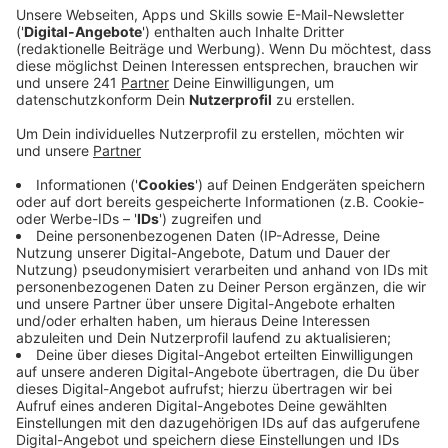
Anzeige
Notrufstellen durch Feuerwehr, Polizei oder
Stadt besetzt
Anzeige
Das System ist vor allem für Notfälle gedacht, in
denen zum Beispiel andere Kommunikationswege, wie
Telefone oder das Internet, nicht mehr funktionieren.
Wenn ein solcher Fall eintritt, werden die
Notrufstellen durch die Freiwillige Feuerwehr, die
Polizei oder die Stadtverwaltung besetzt. Das Wort
KIEZ steht für Krisen-, Informations- und
Ersthilfezentrum, insgesamt gibt es neun