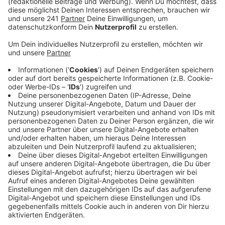
Veröffentlicht:
Donnerstag, 31.08.2023 08:41
Anzeige
In drei verschiedenen Stationen können dann
Schülerinnen und Schüler der Oberstufe die Bereiche
der Chemie, Robotik und Automatisierungstechnik
besser kennenlernen und in den Austausch mit
Experten gehen. Ende des Jahres soll dann auch die
Mittelstufe die Chance haben, Einblicke in die
Forschungsarbeit von Apothekern oder
Chemielaboranten zu bekommen.
Anzeige
Mehr Meldungen aus Leverkusen