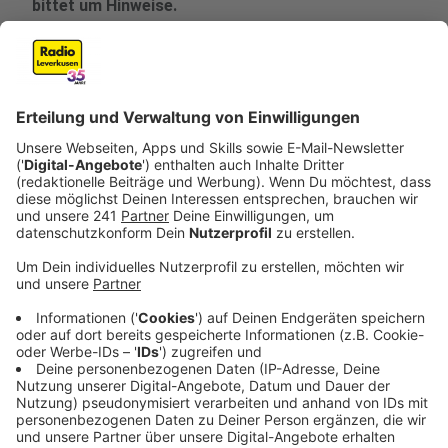
bittet um Hinweise.
Veröffentlicht:
Montag, 05.01.2026 14:38
Anzeige
Details zum Überfall
Anzeige
Einer der Täter bedrohte den Mitarbeiter des Kiosks
mit einer Pistole, während der andere die
Tageseinnahmen aus der Kasse entwendete. Nach der
Tat flüchteten die Männer zu Fuß in Richtung
Kolberger Straße. Die Polizei hat die Ermittlungen
aufgenommen und sucht nach Hinweisen.
Beschreibung der Täter: