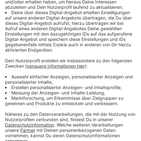
Alter: Etwa 30 bis 40 Jahre
Größe: Circa 1,70 Meter
Merkmale: Gesichter mit Tüchern und Kapuzen
verdeckt
Kleidung:
Einer der Tatverdächtigen trug einen
schwarzen Pullover und schwarze Sportschuhe,
sein Komplize war mit einer schwarzen Jacke und
weiß-schwarzen Sportschuhen unterwegs.
Sprachakzent: Mutmaßlich osteuropäisch
Anzeige
Hinweise an die Polizei
Anzeige