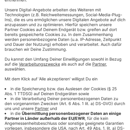
Die Polizei bittet um Mithilfe aus der Bevölkerung.
Wer Hinweise zu den Tätern oder der Tat geben kann,
wird gebeten, sich beim Kriminalkommissariat 14 zu
melden:
Telefon: 0221 229-0
E-Mail:
poststelle.koeln@polizei.nrw.de
Jede Information könnte entscheidend sein, um die
Täter zu fassen.
Anzeige
Mehr Meldungen aus Leverkusen
Anzeige
Keine Unterkunft für Geflüchtete: Das St. Josef bleibt