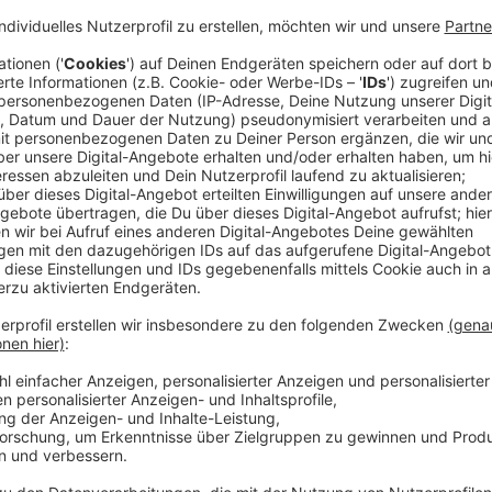
Am Freitag veranstaltet die DKMS eine Registrieru
für den siebenjährigen Josef zu finden. Der kleine 
Blutkrebs erkrankt und befindet sich derzeit in der 
Anzeige
Registrierungsaktion in der Grundschule Im 
Anzeige
Ab 14:00 Uhr könnt ihr euch in der Grundschule Im Kir
Registrierung zeigt, ob ihr als Knochenmarkspender 
Menschen mitmachen, desto besser die Chancen für
Anzeige
Alternative: Wattestäbchenset nach Hause 