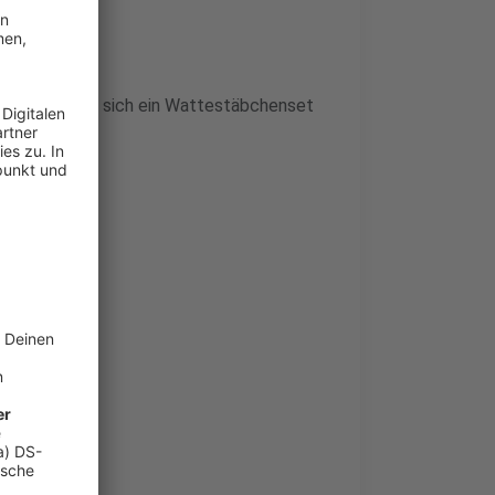
ie Möglichkeit, sich ein Wattestäbchenset
rnehmen
 umverteilt
Personal