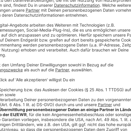
Anzeige
Falls ihr am 04. Oktober 2024 nicht könnt, gibt es d
nach Hause schicken zu lassen.
Das geht hier.
Anzeige
Weitere Meldungen aus Leverkusen
Anzeige
Arabischer Konzern soll Leverkusener Covestro übe
Lärmschutzwand in Opladen: Kosten für Anwohnende
Gastronomie in Leverkusen braucht mehr Gäste und 