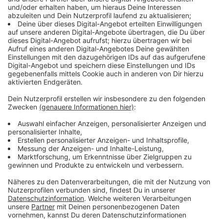
Anzeige
Welche Voraussetzungen müssen erfüllt
werden?
Anzeige
Wer bei der Oberbürgermeisterwahl auf dem
Stimmzettel stehen möchte, muss zum Beispiel
mindestens 23 Jahre alt sein und die
Staatsbürgerschaft eines EU-Landes besitzen.
Außerdem muss man nachweisen, dass man
Unterstützer hat – entweder durch eine etablierte
Partei oder durch Unterschriften von Menschen aus
unserer Stadt.
In diesem Jahr bewerben sich acht Menschen um den
Posten an der Stadtspitze.