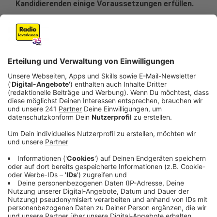
Kandidierenden einige Voraussetzungen erfüllen.
Veröffentlicht:
Donnerstag, 10.07.2025 11:20
Anzeige
Heute Mittag (10.07.) fällt im Leverkusener Rathaus
eine wichtige Entscheidung zur Kommunalwahl im
September. Die Mitglieder diskutieren und
entscheiden, wer für die Oberbürgermeister-, die
Rats-, die Bezirksvertretungs- und die Integrationsrat-
Wahl zugelassen wird. Der Wahlausschuss überprüft,
ob die eingereichten Anträge den gesetzlichen
Anforderungen entsprechen und entscheidet
anschließend über die Zulassung. Nach der Wahl ist der
Ausschuss für die Überprüfung des Ergebnisses
zuständig und verkündet es.