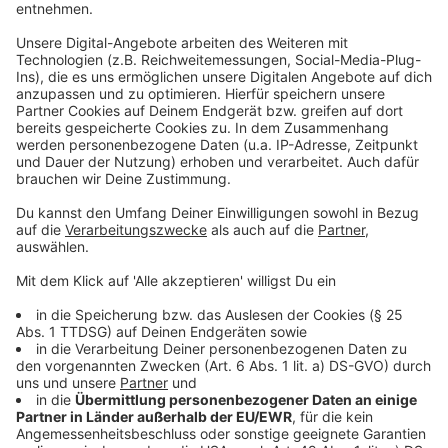
Uwe Richrath (Amtsinhaber, SPD)
Stefan Hebbel (CDU)
Sven Weiss (Grüne)
Valeska Hansen (FDP)
Kenneth Dietrich (Linke)
Stephan Erbenbach (AfD)
Massimo Nigordi (Einzelbewerber)
Angelo Deckert (Die Partei)
Benedikt Rees (Klimaliste)
Der rechtsextreme Politiker Markus Beisicht von
Aufbruch Leverkusen wurde am
Donnerstagnachmittag vom Wahlausschuss von der
Wahl zum Oberbürgermeister ausgeschlossen.
Anzeige