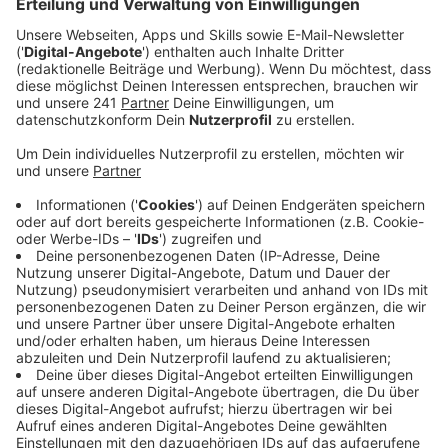
Veröffentlicht:
Dienstag, 29.07.2025 13:38
Anzeige
Mit Mini-Kamera und kleinem Kopfhörer ausgestattet
sollen Fahrschüler zur Theorieprüfung gegangen sein.
Dann haben sie die Lösungen von den Beschuldigten
vorgesagt bekommen. Oder die haben direkt einen
„falschen Kandidaten“ stellvertretend zur Prüfung
geschickt, der den Fragenkatalog schon gut kannte.
Anzeige
Über 1000 Euro pro Betrugsservice
Anzeige