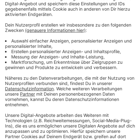
Für diese ausgefeilten Prüfungstricks in Leverkusen
und Köln sollen die drei Männer jeweils über 1000 Euro
von ihren Kunden kassiert haben. Bei einem der
Beschuldigten gab es am Dienstagmorgen eine
Wohnungsdurchsuchung, bei der die Polizei nach
eigenen Angaben viele Beweise sicherstellen konnte.
Die werden jetzt ausgewertet.
Anzeige
Mehr Nachrichten aus Leverkusen
Anzeige
Hohes Unfallrisiko für Kinder in Leverkusen
Rechtsextremist darf nicht in Leverkusen kandidieren