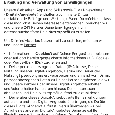
Die Noch-Besitzerin des Gebäudes sagte gegenüber
Radio Leverkusen, der Pächter habe mehrfach die
Option gehabt, den Vertrag um bis zu fünf Jahre zu
verlängern. Auch der neue Besitzer habe das Angebot
gemacht, dass der Betreiber ein weiteres Jahr bleiben
darf. Diese Optionen habe er aber verstreichen lassen.
Jetzt gehe der Pächter aus freien Stücken, betont die
Besitzerin.
Anzeige
Der Sohn des Noch-Betreibers behauptet dagegen,
das Haus sei hinter dem Rücken der Familie verkauft
worden. Seiner Familie sei das Gebäude zwar noch zum
Kauf angeboten worden, das Interesse sei auch da
gewesen. Aber schon kurz danach sei es ohne weitere
Info verkauft worden.