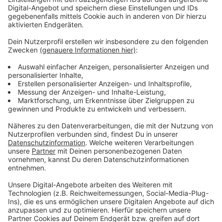
Hinweis: In der ursprünglichen Meldung hatten wir
lediglich die Sicht des Sohns des Betreibers
wiedergegeben. Für diese Verletzung der
journalistischen Sorgfaltspflicht bitten wir um
Entschuldigung.
Anzeige
Weitere Meldungen aus Leverkusen
Anzeige
Obdachlose in Leverkusen: So helft ihr ihnen bei der
Hitze
Amtliche Hitzewarnung für Leverkusen