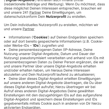
Veröffentlicht:
Mittwoch, 12.06.2024 11:23
Anzeige
Die Selbsthilfegruppe tritt auf der 5- und der 10-
Kilometer Strecke als Team an. Laufen und die durch
den Sport ausgeschütteten Hormone können mit ihrer
positiven Wirkung auf den Körper bei der Behandlung
einer Depression helfen, außerdem ist die Teilnahme
auch für alle ein Schritt raus aus der Isolation. So will
die Gruppe Vorurteile aushebeln und auf die Krankheit
aufmerksam machen. Der EVL Halbmarathon startet
an diesem Sonntag, fast 5000 Menschen starten dann
auf die verschiedenen Strecken.
Anzeige