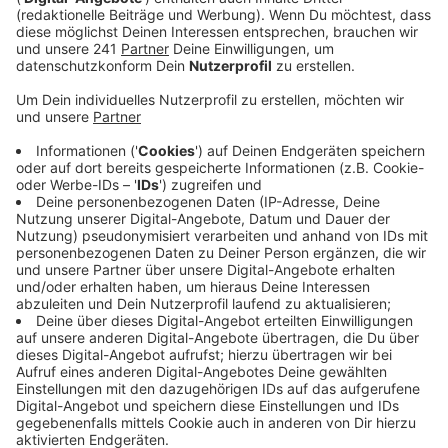
Veröffentlicht:
Freitag, 24.01.2025 06:18
Anzeige
Außerdem will er auch eine kleine Rede zur aktuellen
wirtschaftlichen und politischen Lage halten. Schon
häufiger hat sich Lauterbach dafür ausgesprochen,
dass die Leverkusener Chemieindustrie Hilfe von der
Politik braucht. Bei einem seiner letzten Besuche in
Leverkusen sagte Lauterbach, dass man Industrie,
Handwerk und Handel vor allem beim Wechsel zu einer
regenerativen Energieversorgung unterstützen müsse.
Anzeige
Mehr Nachrichten aus Leverkusen