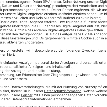
Anzeige
Während die Bibliothek selbst schon um 18 Uhr schlie
April noch bis 20 Uhr dort gemeinsam zum Lernen tre
Flipchart und kostenlosen Kaffee oder Tee, und dürf
Ostersamstag ist der Lernort vier zusätzliche Stund
und Ostermontag bleibt die Stadtbibliothek geschlos
Stadtbibliothek brauchen die Schüler nicht, und das
Anzeige
Weitere Meldungen aus Leverkusen
Anzeige
Leverkusen: Einbruch in Montanus Realschule