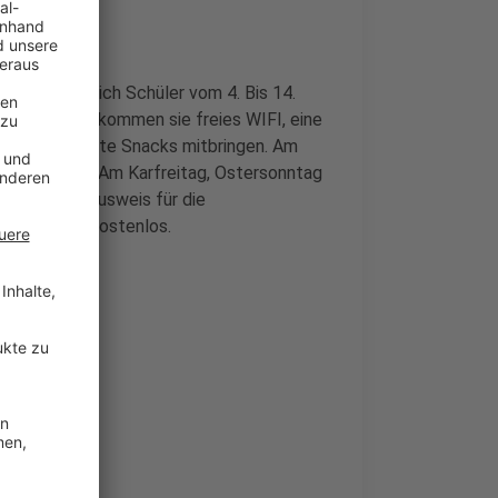
ßt, können sich Schüler vom 4. Bis 14.
ffen. Hier bekommen sie freies WIFI, eine
en selbst kalte Snacks mitbringen. Am
en geöffnet. Am Karfreitag, Ostersonntag
sen. Einen Ausweis für die
 Angebot ist kostenlos.