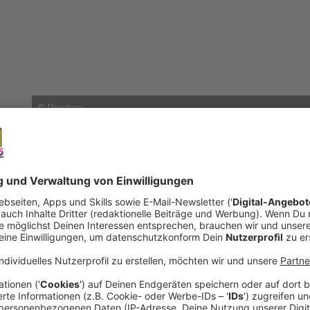
©
Pixabay
open_in_new
Teilen:
Leverkusen: 75 neue Wohnungen in 
In Manfort soll eine Menge neuer Wohnraum ents
Wohnungsgesellschaft (WGL) hat den Plan, dort 
Wohnungen zu bauen und später zur Vermietung b
Veröffentlicht:
Mittwoch, 20.08.2025 10:54
Anzeige