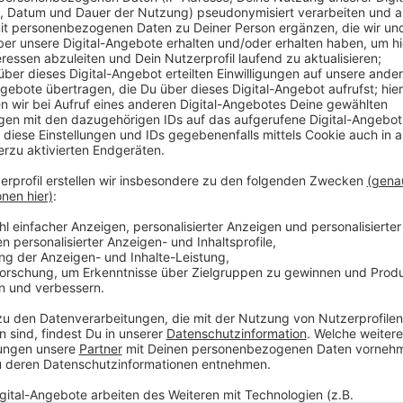
Neben den neuen Wohnungen ist auch ein Parkdeck g
Geschäftsbericht der WGL. Der zeigt aber auch, das
Absagen für Fördergelder kassiert hat. An dieser St
geplant. Trotzdem ist die wichtigste Info für Mieter 
teurer. Die Durchschnittsmiete pro Quadratmeter ist 
Anzeige
Weitere Meldungen aus Leverkusen
Anzeige
ADAC rät: Schulwege in Leverkusen schon mal üben
Feuerwehr Leverkusen hilft bei Waldbränden in S
Viele Azubis pendeln nach Leverkusen