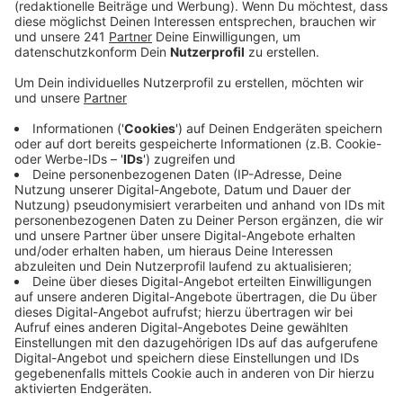
Anzeige
Um das zu verhindern, arbeitet das Eisenbahn-
Bundesamt gerade an einem neuen Aktionsplan. Dafür
braucht es unsere Hilfe. Wer mitmachen möchte, kann
bei einem Online-Fragebogen teilnehmen. Dort kann
angeben werden, an welchem Ort in der Stadt wir von
Bahnlärm genervt sind, um welche Art von Lärm es
sich handelt und wann es dort besonders schlimm ist.
Mit den Ergebnissen will das Bundesamt dann
schauen, wo es mehr für Lärmschutz tun kann, zum
Beispiel durch Wände.
weitere Meldungen aus Leverkusen: