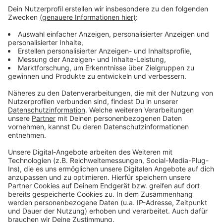
Leverkusen: Kliniken trotz Krise gut aufgestellt
Leverkusen: viel Bestürzung über geplante Galeria-
Schließung
Leverkusen: Wie kann der Marktplatz Wiesdorf
schöner werden?
Anzeige
Anzeige
Anzeige