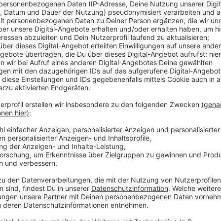
Anzeige
Seit März können wir unseren Abfall unter anderem 
und zwar auf dem Gelände des Müllheizkraftwerks in
neuen Jahr festhalten. Denn das Angebot sei sehr 
die Samstagsöffnungen jeweils rund 600 Leverkusen
Anzeige
Weitere Meldungen
Anzeige
Rückblick: Neue Bahnstadt Opladen weiter gewachs
Gutachten für Leverkusener Currenta steht aus