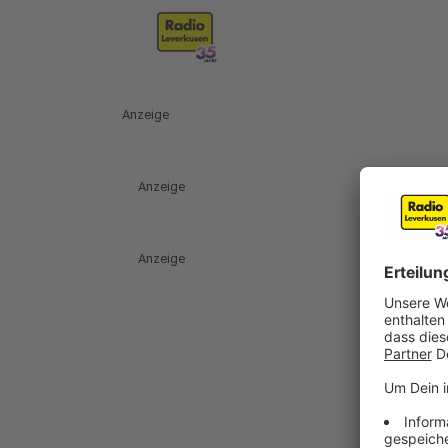
Anzeige
Anzeige
Anzeige