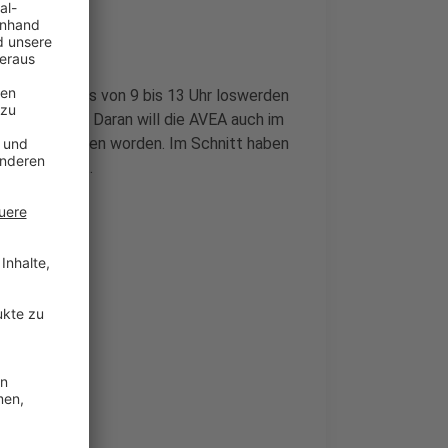
auch samstags von 9 bis 13 Uhr loswerden
 Küppersteg. Daran will die AVEA auch im
gut angenommen worden. Im Schnitt haben
er angelockt.
en