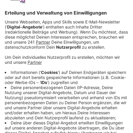
Veröffentlicht:
Donnerstag, 27.04.2023 12:26
Anzeige
Der Beschluss würde zunächst für zwei Jahre gelten.
Für den Zeitraum liegt es dann im Ermessen des
Vorstandes, zu entscheiden, ob die
Hauptversammlung virtuell oder doch in Präsenz
stattfinden soll. Genau wie in der Corona-Zeiten soll es
allerdings nicht sein, so Bayer. Stattdessen sollen die
virtuellen Versammlungen vom Ablauf her eher wie
Präsenzveranstaltungen werden. Fragen müssten –
wie zuletzt üblich – nicht mehr bereits im Vorhinein
eingereicht werden. Außerdem hätten die Aktionäre
ein Antrags- und Rederecht.
Anzeige