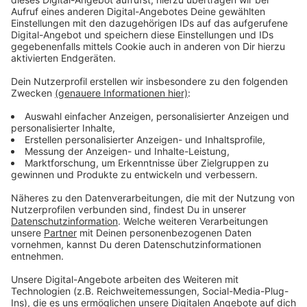
Kritik an dem Vorschlag
Anzeige
Kritiker sehen hinter dem Vorhaben des Bayer-
Vorstands vor allem einen Versuch, sich abzuschirmen.
Der Vorstand würde sich auf diese Weise Kritiker vom
Leib halten, heißt es unter anderem in einem
Gegenantrag des Netzwerkes „Coordination gegen
Bayer-Gefahren“. In der Vergangenheit war es bei der
Bayer Hauptversammlung immer wieder zu
Protestaktionen und Demos, unter anderem von
Umweltschützern gekommen.
Anzeige