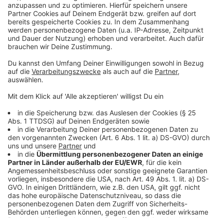
Mehr Meldungen aus Leverkusen
Anzeige
IHK: Leverkusener Azubis sollen sich über Ticket
informieren
Verantwortliche schauen optimistisch auf
Leverkusener Kultur
Mehr Kinder in Leverkusen haben Übergewicht
Anzeige
Anzeige