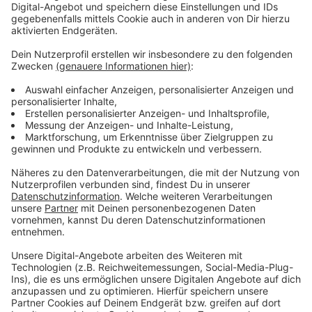
PalliLev eine Kunsttherapeutin für das Zentrum
finanzieren. Im Hospizzentrum in Steinbüchel leben bis
zu zwölf Menschen, die kurz vor ihrem Lebensende
stehen.
Anzeige
Weitere Meldungen aus Leverkusen
Anzeige
Arabischer Konzern soll Leverkusener Covestro
übernehmen
DKMS-Aktion für siebenjährigen Josef aus Leverkusen