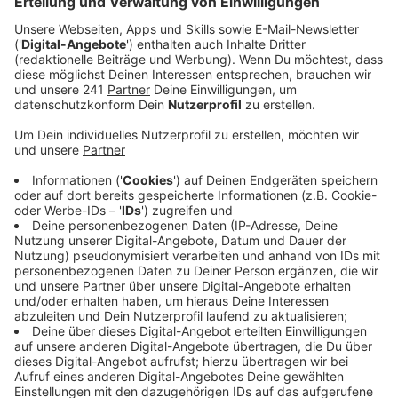
Anzeige
Mit einer Benefizauktion hat Bayer Kultur diese Woche
mehr als 40.000 Euro für das PalliLev gesammelt.
Versteigert wurden 90 ausgewählte Werke von
international bekannten Künstlern wie Pablo Picasso,
Marc Chagall, Salvador Dali und Kurt Lorenz. Die Werke
waren bislang im Besitz des Unternehmens.
Anzeige
Unterstützung für das Hospizzentrum
Anzeige
Mit den Einnahmen möchte der Förderverein des