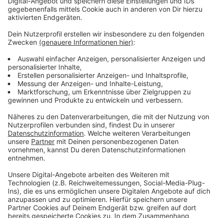
Mit dieser Wahl dürften die Aktionäre von Bayer
zufrieden sein. Sie hatten zuletzt noch gefordert, dass
es schnell einen Nachfolger für Baumann geben soll
und dass der von außen ins Unternehmen kommen
muss.
Anzeige
Weitere Meldungen aus Leverkusen
Anzeige
Sabotage im Stellwerk Küppersteg: Ermittlungen
gehen weiter
Falsche Wasserwerker beklauen Seniorin in Opladen
Leverkusener Unterkünfte für Geflüchtete am Limit