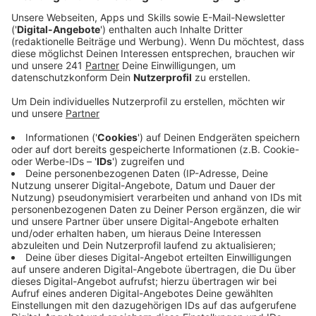
den Ruhestand geht.
Veröffentlicht:
Mittwoch, 08.02.2023 18:01
Anzeige
Bill Anderson ist 56 Jahre alt, US-Amerikaner und
studierter Chemieingenieur. Nach einigen Jobs im
Bereich der Biowissenschaft hat er zuletzt beim
Schweizer Unternehmen Roche die Pharma-Sparte
geleitet. Ab April wird Anderson zum Bayer-Vorstand
gehören, im Juni soll er ihn dann leiten und das
Unternehmen „in ein neues, erfolgreiches Kapitel
führen“, so der Aufsichtsrat. Anderson selbst sagte zu
seiner neuen Aufgabe: „Ich freue mich darauf,
Innovationen zu beschleunigen, die Nachhaltigkeit
voranzubringen und das gesamte Potenzial des
Unternehmens zu heben“.