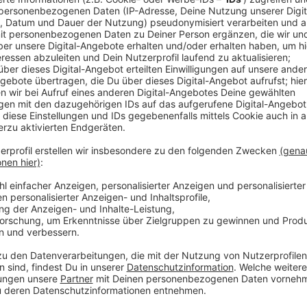
Anzeige
Lichter in der Fußgängerzone, mobile Blumentöpfe
können seit kurzem vom Cityfonds gefördert werden.
Wiesdorf eingerichtet. Jetzt hofft Stadtteilmanageri
dem Beleuchtungsprojekt anschließen. Denn je mehr d
Die noch anzuschaffenden Tischleuchten für die Sc
den Cityfonds finanziert. Weitere Projekte können 
Anzeige
Weitere Meldungen aus Leverkusen
Anzeige
Leverkusen: Warnungen per Radio, Handy und Sirene