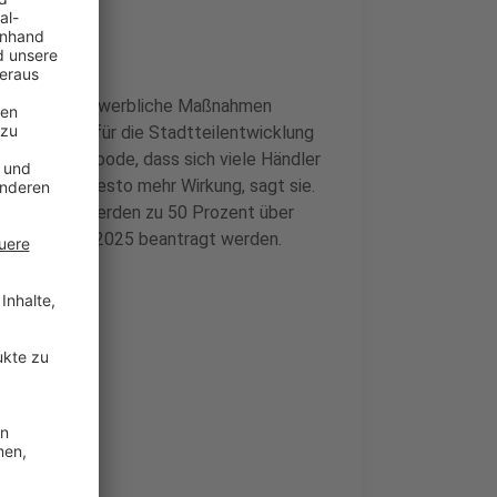
 und andere gewerbliche Maßnahmen
 Der wurde für die Stadtteilentwicklung
n Silke de Roode, dass sich viele Händler
abei sind, desto mehr Wirkung, sagt sie.
haufenster werden zu 50 Prozent über
bis Dezember 2025 beantragt werden.