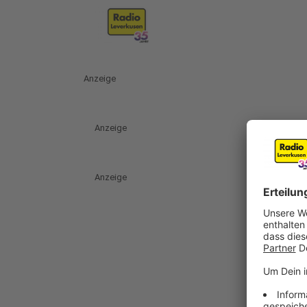
Anzeige
Anzeige
Anzeige