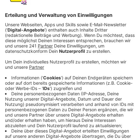
einige wären die tatsächlich hart.
Veröffentlicht:
Donnerstag, 14.08.2025 15:14
Anzeige
Vorschlag
Anzeige
Der Vorschlag aus dem Fachbereich des
Oberbürgermeisters selbst beinhaltet etwa weniger
Geld für die Ratsmitglieder, die als alleinige Vertretung
ihrer Partei oder Wählergruppe an den Sitzungen
teilnehmen. Das sind zum Beispiel Benedikt Rees von
der Klimaliste oder Markus Beisicht vom Aufbruch