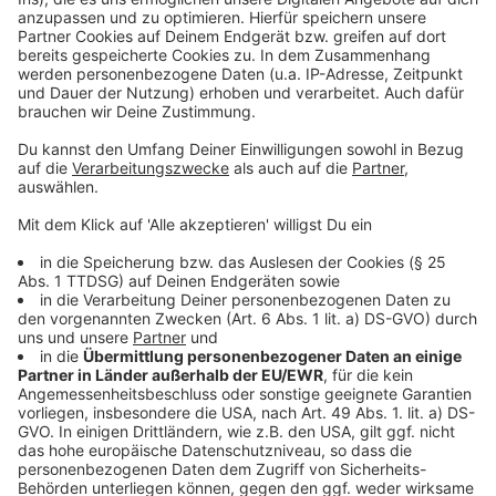
Weitere Meldungen für unserer Stadt
Anzeige
Sommerhitze: DLRG Leverkusen warnt vor
Badeunfällen
Mikroplastik im Rhein bei Leverkusen: Neue Studie
Fahrradparkplatz Opladen: Zahlen nach Probezeit
Anzeige