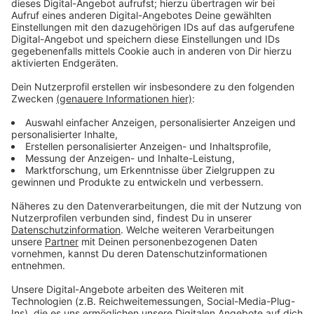
Leverkusen, um zwei der redefreudigeren Kandidaten
zu nennen.
Anzeige
Zukünftig weniger Ratsmitglieder?
Anzeige
Die Einsparungen wären extrem: Von aktuell 15.600
Euro jährlich sollen die Zuwendungen auf 2.400 Euro
gekürzt werden. Ein weiterer Einsparungsvorschlag ist,
dass es ab dem Jahr 2030 insgesamt weniger
Ratsmitglieder geben soll. Über die Vorschläge soll
nächste Woche Donnerstag der Finanzausschuss
diskutieren.
Anzeige