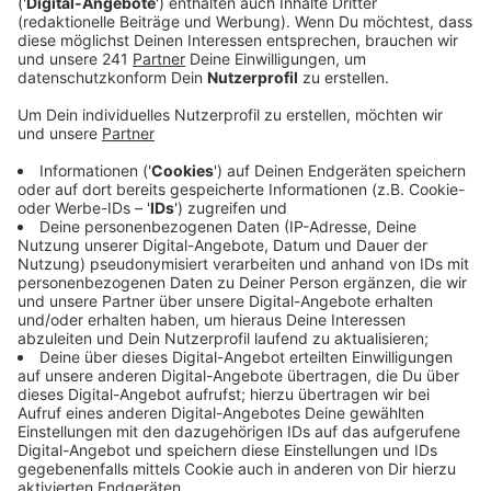
Königsberger Platz auch ein großer Edeka gebaut
werden soll.
Veröffentlicht:
Freitag, 15.08.2025 15:08
Anzeige
Baubeginn
Anzeige
Geplant sind neben dem Supermarkt auch eine kleine
Mall mit einer Bäckerei und anderen kleinen Läden.
Nach aktueller Planung soll das Ganze spätestens
Anfang 2029 eröffnet werden.
Anzeige