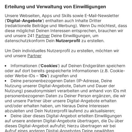
Veröffentlicht:
Mittwoch, 14.05.2025 05:52
Anzeige
Die Leverkusener SPD will die Einrichtung einer
Grillzone in Wiesdorf anstoßen. Sie hat dafür den
Bereich zwischen der Wuppermündung und dem
Neulandpark im Blick. In Hitdorf gibt es solche
Grillzonen zum Beispiel schon – gestartet war das
damals vor rund acht Jahren mit einer Testphase.
Wichtig ist der SPD, dass das Ganze nach klaren
Regeln funktioniert und sich alle vor Ort gegenseitig
respektieren – und dass für genügend Möglichkeiten
gesorgt ist, um den anfallenden Müll sauber
loszuwerden.
Anzeige