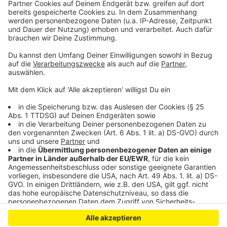
Gute Wasserqualität an Leverkusens Badeseen
Fanprojekt Leverkusen ist umgezogen
Leverkusen: viel Strom aus unserem Biomüll erzeugt
Anzeige
Anzeige
Anzeige