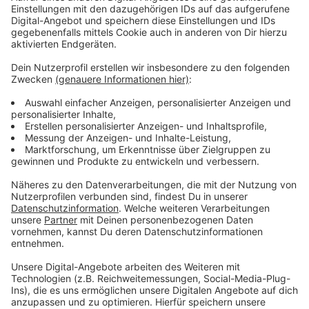
Mehr Austausch danke Grillzone?
Anzeige
Die Partei erhofft sich dadurch auch ein besseres
Gefühl von Zusammengehörigkeit und mehr Austausch
unter den Wiesdorfern. Der Antrag der SPD soll auf die
Tagesordnung der nächsten Bezirkssitzung. Erst vor
wenigen Wochen hatte die CDU sich quasi auf die
Gegenseite gestellt – und ein Grillverbot auf den
Hitdorfer Rheinwiesen gefordert.
Anzeige
Weitere Meldungen aus Leverkusen
Anzeige