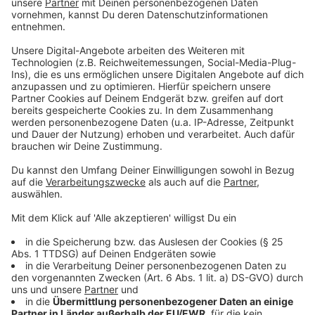
augenscheinlich gelassen hin.
Anzeige
Das ist passiert
Anzeige
Anfang Februar trafen sich die Täter mit dem Opfer,
ihrem Schwager, an einer Bushaltestelle in Schlebusch.
Grund dafür war eine Streitigkeit am Telefon, die sie
persönlich klären wollten. Schnell eskalierte die
Auseinandersetzung. Einer der Täter stach mit einem
Messer auf das Opfer ein, das wehrte sich mit einer
Glasflasche. Nachdem Zeugen die Polizei riefen, flohen
die Täter. Das 30-jährige Opfer starb knapp zwei
Wochen nach der Tat an seinen schweren
Verletzungen