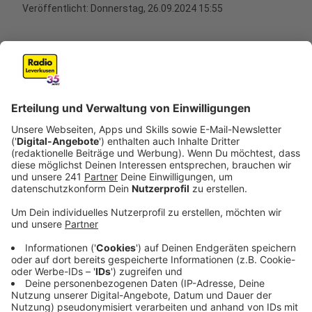
Veröffentlicht:
Donnerstag, 26.09.2024 15:55
Anzeige
Urteilsbegründung
Anzeige
Die Richterin begründete ihr Urteil damit, dass der
ältere Angeklagte bewusst ein Messer mitgeführt hat.
Er habe mit einer Auseinandersetzung wegen
vorherigen Streitigkeiten gerechnet. Zudem hat er
seinen Bruder bewusst zum vereinbarten Treffpunkt
mitgenommen, damit er ihn decken kann. Deshalb
wurde der 55-Jährige zu 9 Jahren Haft verurteilt.
Das etwas mildere Urteil gegen den jüngeren Bruder