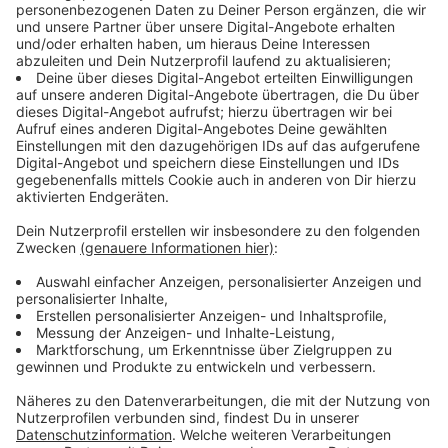
kommt laut Richterin daher, dass er über das Messer
Bescheid wusste und somit Mitwirkender war. Aber er
sei davon ausgegangen, dass sein älterer Bruder das
Messer nur als Drohung dabei hatte.
Anzeige
Überschuss von Emotionen
Anzeige
Es waren einige Angehörige der Angeklagten und des
Opfers im Saal. Dadurch war die Atmosphäre hitzig.
Mehrmals wurde es während der Verhandlung laut, vor
allem als einer der Täter den Saal betrat und nach der
Urteilsbegründung.
Die Verurteilten selbst nahmen das Urteil