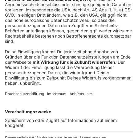
Anzeige
Weitere Meldungen aus Leverkusen
Anzeige
Viel Freiraum und Grün für Wiesdorfer Neugestaltung
geplant
Hergang des tödlichen Unfalls an Leverkusener Brücke
weiter unklar
Energieversorgung Leverkusen: Warnung vor
Betrügerischen Anrufen
Anzeige