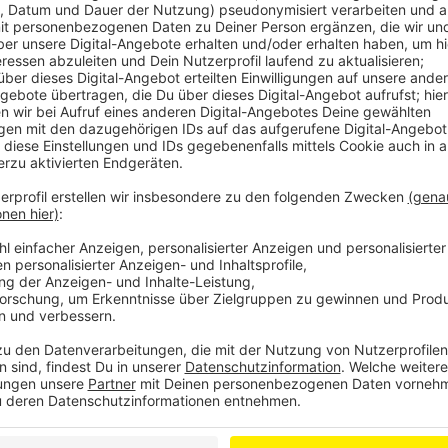
Geplant war ein Parkhaus auf dem Parkplatz an der Ger
Besucher des Amtsgerichts sein, sondern auch für A
Krankenhaus oder in die Innenstadt wollen. Der Sta
dazu Gespräche mit den Beteiligten zu führen. Diese 
aktuell nicht möglich.
Anzeige
Weitere Meldungen aus Leverkusen
Anzeige
IHK-Umfrage: Unternehmen in Leverkusen pessimist
Offener Brief zu Martinszügen in Leverkusen: He
Immer mehr Müllaufkommen in Leverkusen