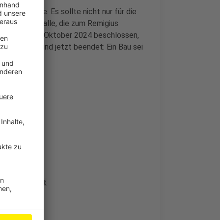
ichtsstraße. Es sollte nicht nur für die
nwohner und alle, die zum Remigius
dtrat hatte im Oktober 2024 beschlossen,
Gespräche sind jetzt beendet: Ein Bau sei
isch
bbel reagiert