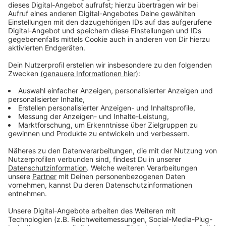
Auch Hagen Norhausen von der gleichnamigen
Gaststätte in Rheindorf hat schon öfter bei dem
Projekt mitgemacht:
"Wenn Sie im Endeffekt bei Kerzenschein
arbeiten, ist das schon grundsätzlich etwas
Besonderes und manchmal auch eine
Herausforderung. Aber die Gäste finden es
einfach toll. Gut finden wir, dass wir da für die
Nachhaltigkeit auch was tun können und die in
den Vordergrund stellen."
Am 23. März tauchen auch die Rathaus-Galerie, die
BayArena und der Wasserturm für eine Stunde ab ins
Dunkel. Das Projekt „Earth Hour“ ist ein symbolischer
Moment für die gemeinsame Forderung nach mehr
Klimaschutz.