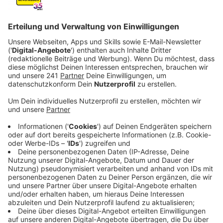
Anzeige
Die Gaststätten veranstalten damit ein gemütliches
„Candle-Light-Dinner“ für die Gäste. Angestoßen
wurde die Aktion vom NaturGut Ophoven –
Pressesprecherin Britta Demmer schätzt, dass die
Stunde gerade in den Restaurants einige überraschen
wird:
"Also ich denke, dass viele Menschen in die
Restaurants kommen, weil sie natürlich auch
einen Beitrag leisten wollen zu dieser
symbolischen Sache. Aber andere stolpern
wahrscheinlich ins Restaurant, wissen noch
nichts darüber und wenn dann das Licht ausgeht,
werden sie dadurch aufgeklärt."