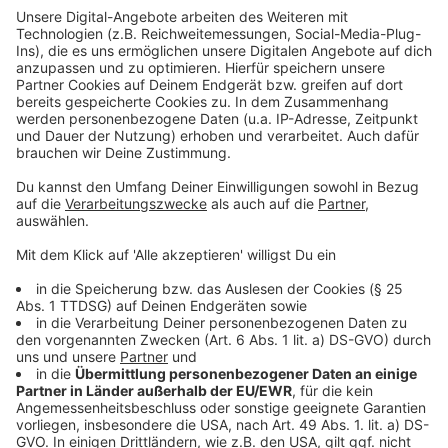
Ob das neue Gesetz auch wirklich Anwendung finden
wird, steht noch nicht komplett fest. Das NRW-
Verfassungsgericht verhandelt aktuell Klagen zum
neuen Gesetz. Unter den Parteien gehen die
Meinungen weit auseinander. Die großen Parteien
sagen: Das alte Gesetz bevorteilt die kleinen, weil
dann aufgerundet wird. Die kleinen Parteien selbst
aber sagen: das neue Gesetz bevorteile die großen,
weil es die Diversität im Parlament einschränke. Eine
Entscheidung vom Gericht soll im Mai fallen.
Anzeige
Weitere Meldungen aus Leverkusen
Anzeige
Spende für Frauenhaus und Frauennotruf Leverkusen