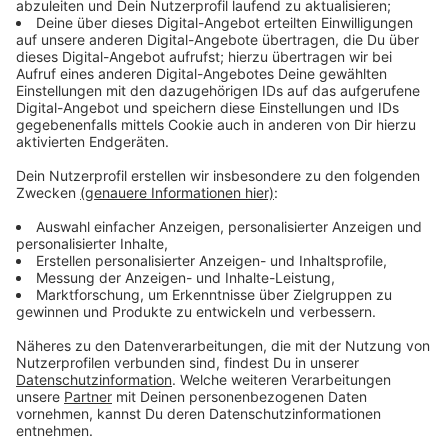
Was bedeutet das neue Gesetz?
Anzeige
Das gilt schon seit einer Weile, findet im September
aber zum ersten Mal Anwendung. Und für die kleinen
Parteien könnte es erhebliche Folgen haben. Es sieht
nämlich vor, dass ihre Stimmen nicht mehr auf Sitze
aufgerundet werden. Das bedeutet, sie fallen leichter
ganz raus oder haben nur einen statt zwei Sitzen.
Anzeige
Gesetz könnte vor Gericht gekippt werden
Anzeige