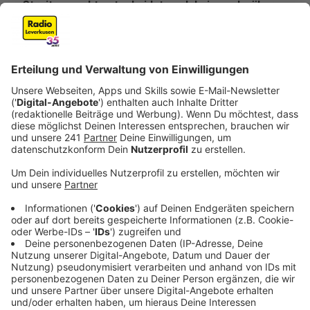
Streit ausgeht entscheidet auch bei uns darüber,
ob und wenn ja, wie viele Ratspersonen die kleinen
Parteien stellen dürfen.
Veröffentlicht:
Montag, 14.04.2025 14:33
Anzeige
Opladen PLUS, Klimaliste, Bürgerliste, Aufbruch. Bei
der Kommunalwahl im September werden sich wieder
viele Mini-Parteien für den Leverkusener Stadtrat
bewerben. Dabei geht es oft um wenige Sitze. Und für
deren Verteilung steht eine wichtige Entscheidung in
Düsseldorf an. Es geht dabei um das
Kommunalwahlgesetz.
Anzeige