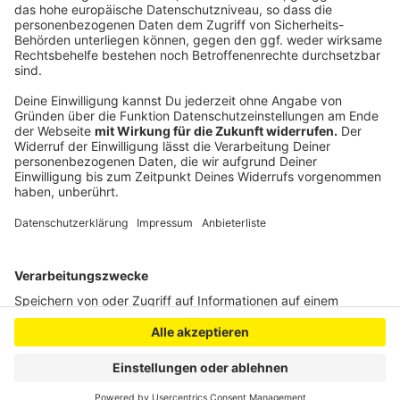
Para-Athlet Markus Rehm erhält Leverkusener Löwen
Internationaler Jugendstadtrat in Leverkusen
Anzeige
Anzeige
Anzeige
Anzeige