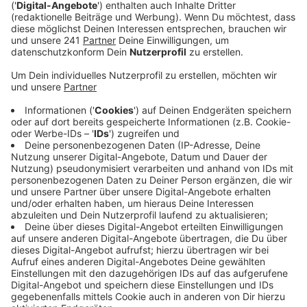
Anzeige
Sessionseröffnung am 11. 11.
Anzeige
Die Sessionseröffnung steht kurz bevor – seit gestern
Abend ist das Kinderprinzenpaar der KG
Neustadtfunken offiziell vorgestellt worden.
Prinzessin Cataleya I. und Prinz Vincent I. treten für
die Session 25/26 ihre Rollen an. Am Wochenende
eröffnen die Rheinkadetten die Karnevalszeit
traditionell mit ihrer Kadettenmusterung. Die
Vorstellung ihres Kinderprinzenpaars aus Prinzessin
Michelle II. und Prinz Milan I. steht dann am 11. 11. an.
Anzeige