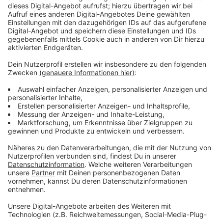
wird, beispielsweise die Shell-Raffinerie oder der
Düsseldorfer Flughafen.
Anzeige
Forschung
Anzeige
Currenta sagt allerdings: So einfach ist das nicht. Man
forsche schon lange an gezielten Maßnahmen und
Behandlungsverfahren, um PFAS zu reduzieren.
Konkrete Grenzwerte, die gesetzlich einzuhalten sind,
gibt es in Deutschland für PFAS nicht. Allerdings
Orientierungswerte – und die waren im März zeitweise
um das 50-fache gerissen.
Anzeige