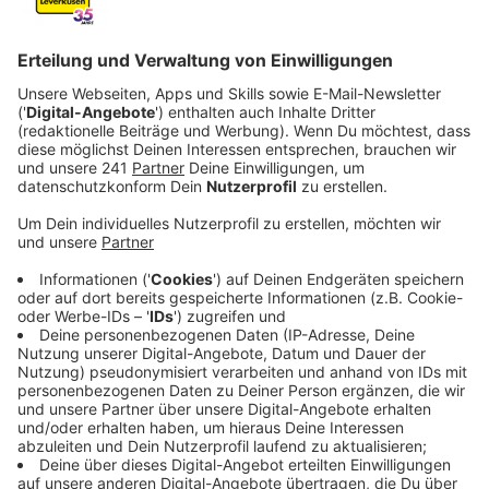
Natur und im menschlichen Körper kaum abgebaut
werden können.
Veröffentlicht: Mittwoch, 24.09.2025 15:37
Anzeige
BUND fordert Reinigung
Anzeige
Der Umweltverband BUND hat sich jetzt ans
Umweltministerium gewandt. Der will, dass bei
Currenta eine zusätzliche Reinigungsstufe für
Sickerwasser eingeführt wird. Denn aktuell landet das
ungefiltert in der Kläranlage, die die PFAS aber nicht
aus dem Wasser herausbekommt. Der BUND beruft
sich auf Anlagen in NRW, wo das erfolgreich gemacht