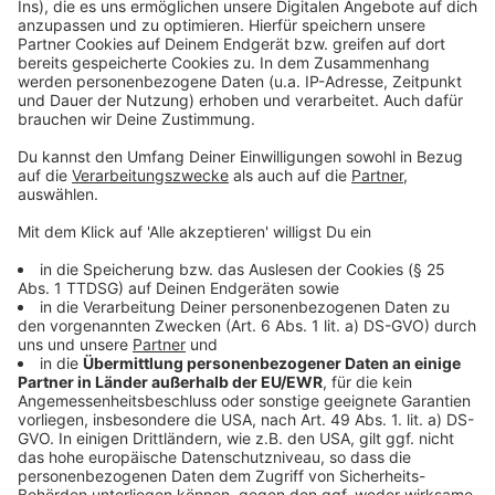
Weitere Nachrichten aus unserer Stadt
Anzeige
Rattenbefall in Leverkusener Kita - aber keine
Schließung nötig
Nach Schmierereien: Stromkästen in Leverkusen
übermalt
WM-Gold für TSV-Schwimmer Taliso Engel
Anzeige