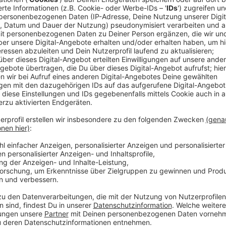
Anzeige
Prüfung der Anträge
Anzeige
Die seien derzeit in Prüfung, heißt es. Dafür könnten
bestehenden Gebäude abgerissen werden. Wie die St
Hochwasserschäden den denkmalgeschützten Teil der
Absprache mit dem LVR abgerissen werden musste. 
nicht mehr geschützt. Das letzte Mal Aufsehen erre
war der meterhohe und windschiefe Ziegelschornstei
standsicher war. Danach wurde es ruhig um die Anlag
Anzeige