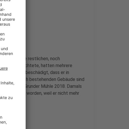
 dann auch die restlichen, noch
adt uns berichtete, hatten mehrere
 Mühle so beschädigt, dass er in
Die jetzt noch bestehenden Gebäude sind
gt hatte die Grunder Mühle 2018. Damals
n gesprengt worden, weil er nicht mehr
e.