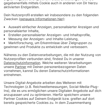
Schulkinder. Man wünsche sich, dass die Verwaltung
erstmal offen ist für neue und kreative Ideen, sodass
den Kindern zugetraut werden kann, den Schulweg
möglichst alleine zu bewältigen, heißt es weiter von
den Grünen.
Anzeige
Weitere Meldungen aus Leverkusen
Anzeige
Fußball: Bayer Leverkusen bekämpft Online-Hetze
Leverkusener Industrie stellt sich nachhaltig auf
Leverkusen: On-Demand-Bus "Efi" erhält Preis