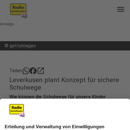
menu
Anzeige
©
gettyimages
open_in_new
Teilen:
Leverkusen plant Konzept für sichere
Schulwege
Wie können die Schulwege für unsere Kinder
sicherer werden? Diese Frage klärt jetzt ein neues
Grundkonzept, das die Stadt erstellen will. Das
wurde in der letzten Stadtratssitzung
beschlossen.