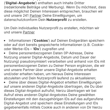
Leverkusen durchgeführt worden sein soll.
Veröffentlicht:
Donnerstag, 06.11.2025 11:15
Anzeige
Tatvorwurf
Anzeige
Gezeigt wurden vor Gericht aber auch Aufzeichnungen
zu ausspionierten Supermärkten in Leverkusen und im
Ruhrgebiet. Klette soll gemeinsam mit zwei weiteren
Personen zwischen 1999 und 2016 mehrere
Geldtransporter und Supermärkte überfallen haben.
Wo sich die zwei Mittäter aufhalten, ist unklar.
Anzeige