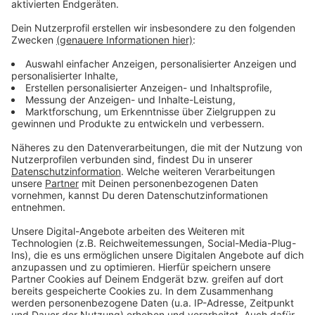
Weitere Meldungen aus unserer Stadt
Anzeige
Ausbildungsjahr 2025/26: Weniger Verträge für
Leverkusen
Opladener Bielertkirche: Sanierung in Leverkusen im
Zeitplan
Parasportler Markus Rehm erhält Leverkusener Löwen
Anzeige