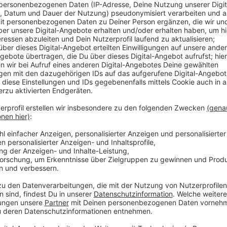
Kaufland hatte den ehemaligen Edeka-Markt im Gewe
Bauarbeiten gestellt, deshalb hat sich die Stadt d
angeschaut. Dabei kam heraus: der 30 Jahre alte Pla
und viele Formulierungen sind schwammig. Deshalb wi
soll klarer geregelt sein, inwiefern Gebäude vergröß
benachbarten Zentren in Opladen, Küppersteg und Bü
hieß es aus dem Bauausschuss. Von Kaufland hieß es 
des Gebäudes laufen auf Hochtouren.
Anzeige
Weitere Meldungen aus Leverkusen
Anzeige
Leverkusener Notärzte sollen per Bildschirm helfen