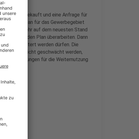
rbegebiet gekauft und eine Anfrage für
en Bebauungsplan für das Gewerbegebiet
n ist nicht mehr auf dem neuesten Stand
ll die Stadt den Plan überarbeiten. Dann
ert oder erweitert werden dürfen. Die
rrig dürfen nicht geschwächt werden,
nur: die Planungen für die Weiternutzung