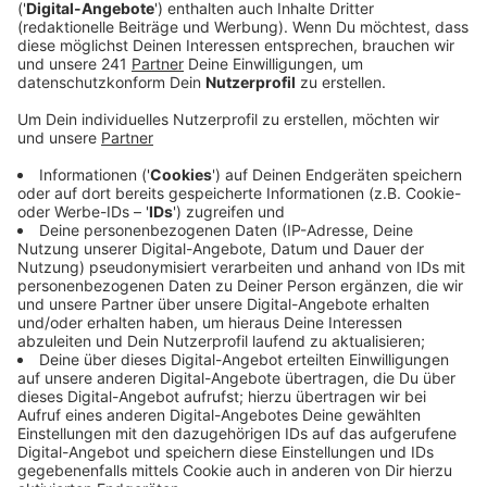
Anzeige
Rund 7000 Besucher mehr hatte Leverkusen 2024 im
Vergleich zum Vorjahr. Damit setzt sich der Trend der
letzten Jahre weiter fort. Seit 2022 kommen nämlich
immer mehr Besucher nach Leverkusen. Die
Übernachtungsdauer ist zwar leicht gesunken, aber nur
ganz dezent. Dass trotzdem mehr Personen in
Leverkusen übernachtet haben, könnte vor allem an
der Fußball-EM liegen, so der Deutsche Hotel- und
Gaststättenverband Leverkusen. Ansonsten seien die
Besucher in unserer Stadt vor allem Geschäftsleute.
Touristen übernachten eher direkt in den Großstädten.
Anzeige