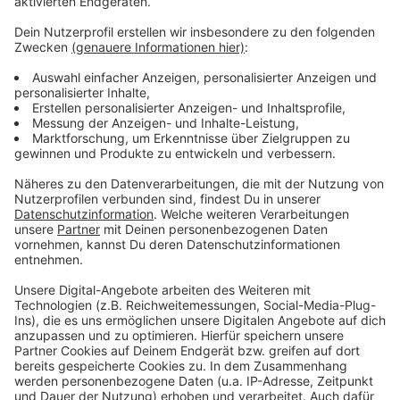
Weitere Meldungen aus Leverkusen
Anzeige
Bayer arbeitet an Parkinson-Therapie
Stichwahl in Leverkusen: Das müsst ihr wissen
Leverkusen: Ausschuss will Wiedereröffnung des
Rhein-Radwegs
Anzeige