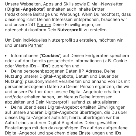
Städte und Gemeinden sollen dafür nicht den Kopf
hinhalten müssen.
Veröffentlicht:
Mittwoch, 30.11.2022 07:36
Anzeige
„Die beschlossene Unterstützung durch Bund und
Länder reiche absehbar zum vollen und dauerhaften
Ausgleich der realen Mindererlöse und Kosten nicht
aus“, heißt es. Auch für die Einführung und Umstellung
müsse die Geldfrage auf jeden Fall ausgiebig geklärt
werden. Generell begrüßt unser Verkehrsbund aber die
Einführung des 49-Euro-Tickets: Für die Fahrgäste
verbessere sich dadurch die Verfügbarkeit
öffentlicher Mobilität. Kommen soll das
Deutschlandticket am 1. April des nächsten Jahres,
darauf haben sich Bund und Länder am Dienstag