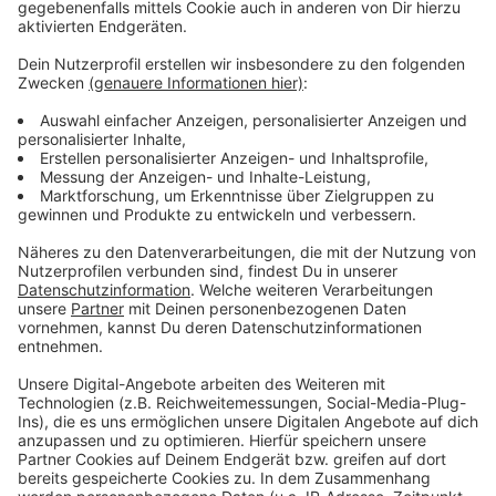
(29.11.2022) geeinigt, über die genaue Finanzierung
wird aber noch gestritten.
Anzeige
Mehr Meldungen aus Leverkusen
Anzeige
Neue Details zur geplanten Lauterbach-Entführung
Radio-Leverkusen-Check: Einkaufsstraßen in
Leverkusen sind mittelmäßig
Fördergemeinschaft Quettingen steht vor der
Auflösung
Anzeige