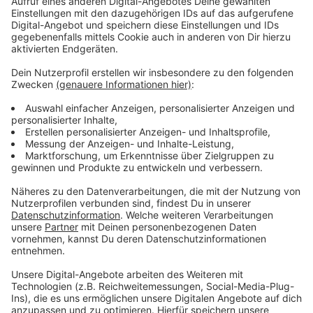
Grundsätzlich existieren schon viele Angebote, so die
Stadt. Allerdings richten sich die überwiegend an
ältere Menschen in Leverkusen. Für Jüngere sieht es
mau aus, das will die Stadt ändern. Als mögliche neue
Angebote nennt die Stadt zum Beispiel eine spezielle
Einsamkeitssprechstunde und Aktionstage in Schulen.
Außerdem will sie verstärkt darauf aufmerksam
machen, wo man Kontakte knüpfen könnte, zum
Beispiel durch ein Ehrenamt. Allerdings schränkt die
Verwaltung mit Blick auf die Haushaltslage ein: Man
habe nur begrenzte Mittel, die man möglichst effizient
einsetzen müsse.
Anzeige
Weitere Meldungen aus Leverkusen
Anzeige