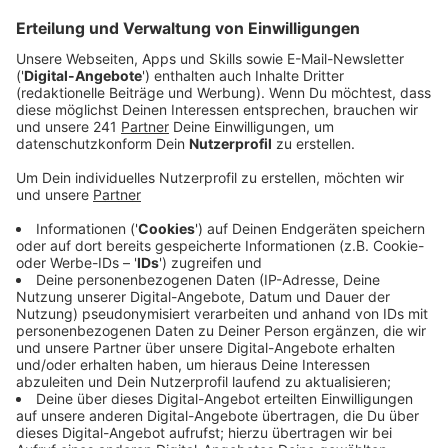
Anzeige
Jeder zweite Mensch zwischen 16 und 30 Jahren in
Deutschland fühlt sich einsam. Das zeigt eine aktuelle
Studie der Bertelsmann-Stiftung. Die Stadt hat nun
auf Anfrage der CDU angekündigt: Es soll in Zukunft
mehr Hilfsangebote für Jugendliche und junge
Erwachsene geben.
Anzeige
Mögliche Maßnahmen und Einschränkungen
Anzeige