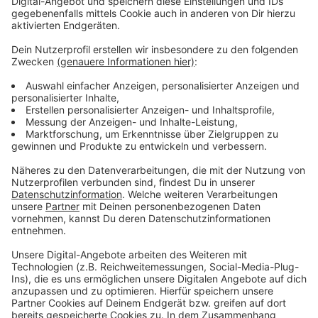
Herbst soll es außerdem Gespräche mit der Stadt
geben, in denen er sich ein deutliches
Entgegenkommen erhofft. So schwierig wie in
Leverkusen sei keine der insgesamt 18 Bierbörsen
auszurichten, heißt es.
Anzeige
Mehr Meldungen aus Leverkusen
Anzeige
Schlebusch: Verkehrsunfall mit Feuerwehrwagen
Leverkusen und Monheim planen gemeinsamen
Windpark
Feuer in Brotfabrik: Technischer Defekt wohl
Brandursache