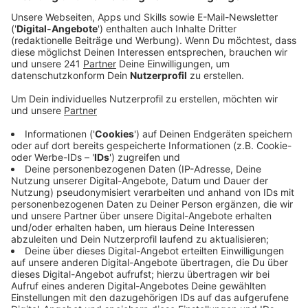
Veröffentlicht:
Dienstag, 15.08.2023 06:02
Anzeige
Im Klartext: Die Veranstaltung wird kürzer und kleiner.
Die Naturschutzauflagen rund um die Schusterinsel
sind in diesem Jahr drastisch verschärft worden. Dabei
ging es um Flugrouten von Fledermäusen, um die
Belastung der Rasenfläche und vor allem die Nutzung
der Allee. Die Mehrkosten um mehrere 10.000 Euro
und die körperliche Belastung sind für Werner Nolden
nicht mehr zu stemmen. Er werde die Bühne radikal
verkleinern, um die Stände aus der Allee noch auf die
untere Schusterinsel zu verlagern, sagt er. Außerdem
wird die Bierbörse 2024 nur noch von Freitag bis
Sonntag gehen. Es geht nicht anders, so Nolden. Im