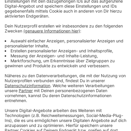
Feuerwehr gerade eine neue Kampagne gestartet, bei
der sie auf ihr Ausbildungsprogramm zum Brandmeister
hinweist. 16 Plätze sollen ab April nächsten Jahres
besetzt werden. Erstmals bekommen Bewerber auch
die Möglichkeit für den körperlichen Eignungstest bei
der Feuerwehr zu proben. Für den Eignungstest
müssen die Bewerber zum Beispiel einen Dummy mit
Saustoffflasche ziehen, Liegestütze machen,
Leitersteigen sowie Tauchen und Schwimmen. Die
Bewerbungsphase läuft noch bis Mitte April.
Anzeige
Weitere Meldungen aus Leverkusen
Anzeige
Zeugensuche: Graffiti auf Leverkusener Rheinbrücke