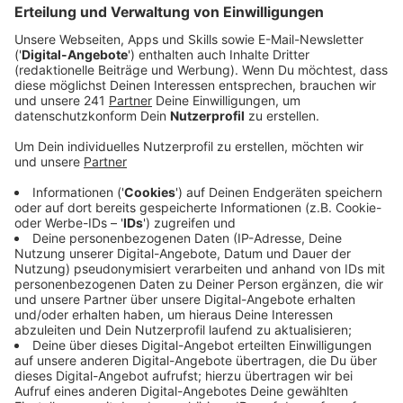
umstrukturiert und bei Personal und Material
aufgestockt.
Veröffentlicht:
Montag, 26.02.2024 15:53
Anzeige
Unsere Feuerwehr sieht sich gut aufgestellt. Laut dem
Jahresbericht gab es 2022 bei der Berufsfeuerwehr
219 Einsatzkräfte und damit mehr als in den Jahren
davor. Und auch bei den freiwilligen Feuerwehren, gab
es ordentlich Zuwachs. Sowohl bei den Einsatzkräften
als auch bei der Jugend- und Kinderfeuerwehr.
Personalnot hat unsere Feuerwehr zwar nicht,
trotzdem gibt es auch hier weiterhin Probleme
langfristig Nachwuchs zu gewinnen, das sagt eine
Sprecherin. Um hier Abhilfe zu schaffen, hat die