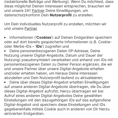
Anzeige
Von diesen Gastfamilien gibt es bereits 170 im ganzen
Rheinland – und vom Zusammenleben profitieren
meist beide Seiten. Außerdem gibt es vom LVR
stetige fachliche Beratung und Unterstützung. Auch
eine finanzielle Aufwandsentschädigung von knapp
1000 Euro im Monat zahlt der Verband.
Als Gastfamilie kann auch eine Einzelperson
funktionieren.
Mehr Informationen erhalten
Interessierte bei
Frank Möres
(Tel. 0221 809-6431)
Anzeige
Weitere Meldungen aus Leverkusen