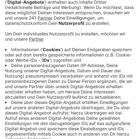
Zukunft besser aufstellen.
Veröffentlicht:
Mittwoch, 08.03.2023 06:16
Anzeige
Demnach sollen Kino-Vorstellungen künftig von
Mitarbeitern des Kinopolis begleitet und quasi
beaufsichtigt werden, wenn sich ähnliche Situationen
wie zuletzt abzeichnen.
Außerdem wolle man frühzeitig die Polizei einschalten,
um im Ernstfall konsequent durchgreifen zu können
und Randalierer bzw. Störer dem Kino zu verweisen.
Muss die Vorstellung deswegen sogar abgebrochen
werden, sollen die Verantwortlichen dafür auch
finanziell zur Kasse gebeten werden, so das Kinopolis.