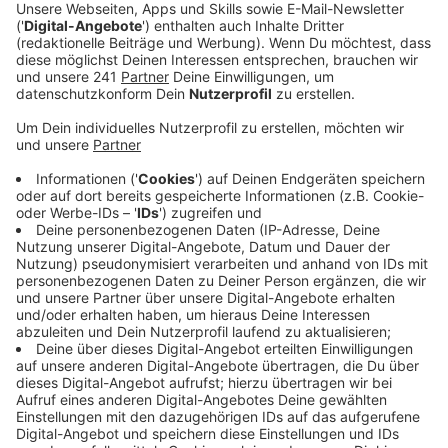
Veröffentlicht:
Dienstag, 21.02.2023 06:50
Anzeige
Für den neuen Mietspiegel muss die Stadt aktuelle
Daten sammeln. Dafür sollen rund 10.000 Mieter in
diesen Tagen von der Stadt Post erhalten - ebenso
wie 2.500 Eigentümer von Mietwohnungen. Die
Betroffenen müssen einen Fragebogen zur
gemieteten oder vermieteten Wohnung ausfüllen.
Dabei geht es unter anderem auch um die Miethöhe.
Der neue Mietspiegel
wird nach wissenschaftlichen
Grundsätzen alle zwei Jahre erarbeitet und liefert ein
differenziertes Bild der bestehenden Mieten in
Leverkusen. Dabei werden Fragen beantwortet wie
"Wie hoch ist die ortsübliche Vergleichsmiete?" oder
"Welche Spannen sind an den unterschiedlichen