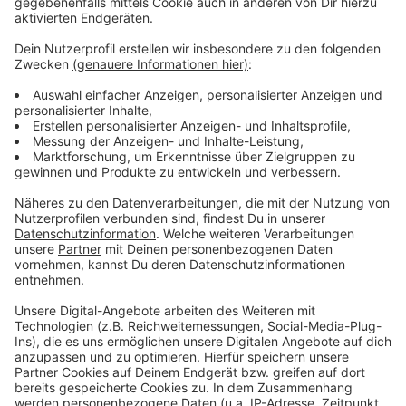
Standorten vorhanden?". Für Mieter in Leverkusen ist
der Mietspiegel eine Orientierung, um Mietpreise in der
Stadt vergleichen und einschätzen zu können.
Anzeige
Weitere Meldungen aus Leverkusen
Anzeige
Bilanz: Jecken feiern friedlich Karneval in Leverkusen
Hundesteuer wird zur Mitte des Jahres fällig
Sirenen sollen auch Kindergartenkinder warnen
Anzeige