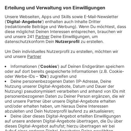
Anzeige
Rohbau in Manfort steht
Anzeige
Der Bau steht – das ist der Stand bei der geplanten
Moschee in Manfort. Aber aktuell seien die
Haustechniker dabei, zum Beispiel die Stromleitungen
zu verlegen. Bis sie tatsächlich auch als Gemeindehaus
für Besucher geöffnet werden kann, wird es aber noch
mindestens ein Jahr dauern, so der marokkanische
Maghariba-Verein, der hinter dem Projekt steht.
Anzeige