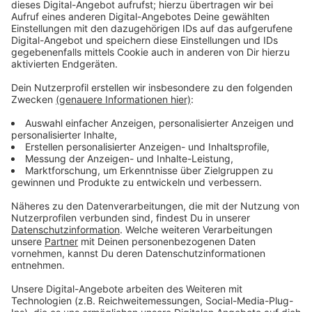
Ersatzgebäude
Anzeige
Das Ersatzquartier liegt in der Nähe: Die Büros ziehen
in die ehemalige Bananenreiferei und vor der Reiferei
soll in Containern ein Ersatzmuseum entstehen. Die
Einrichtungsleitung geht davon aus, dass die Eröffnung
des Museums im Sommer 2025 stattfinden wird. Trotz
des Umzugs wird mit vielen Besucherinnen und
Besuchern gerechnet. Der Standort des
Ersatzmuseums zwischen NaturGut und Bahnhof ist
gut geeignet. Das Außengelände des NaturGut bleibt
weiterhin in Benutzung.
Anzeige