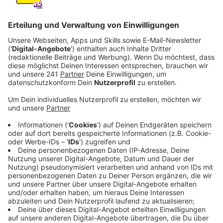
Veröffentlicht:
Mittwoch, 22.01.2025 14:21
Anzeige
Sanierung nach der Flut
Anzeige
Fast vier Jahre nach der Flut soll die Sanierung des
NaturGut Ophoven beginnen. Die Vorbereitungen
laufen bereits: Alle Gebäude werden entweder
kernsaniert oder neugebaut, weshalb Büros und
Museum umziehen müssen. Der genaue Zeitpunkt des
Umzugs 2025 steht noch nicht fest, aber die
vorübergehende Heimat ist schon gefunden.
Anzeige