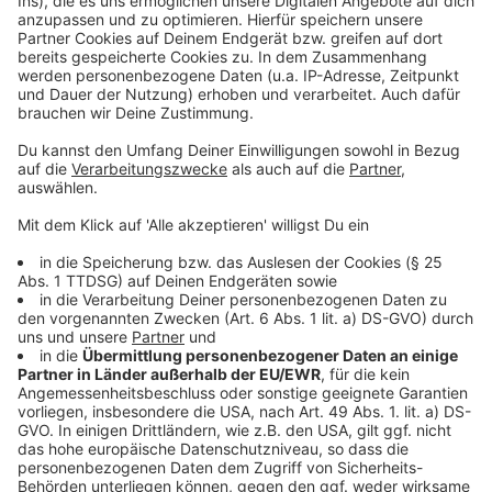
Mehr Nachrichten aus Leverkusen
Anzeige
Leverkusener Überfall bei Aktenzeichen XY
FDP Leverkusen fordert Grundsteuer-Hotline
Mietpreisbremse in Leverkusen ab März 2025
Anzeige